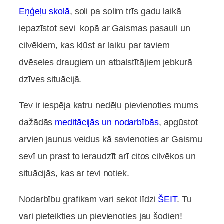
Eņģeļu skolā
, soli pa solim trīs gadu laikā
iepazīstot sevi kopā ar Gaismas pasauli un
cilvēkiem, kas kļūst ar laiku par taviem
dvēseles draugiem un atbalstītājiem jebkurā
dzīves situācijā.
Tev ir iespēja katru nedēļu pievienoties mums
dažādās
meditācijās un nodarbībās
, apgūstot
arvien jaunus veidus kā savienoties ar Gaismu
sevī un prast to ieraudzīt arī citos cilvēkos un
situācijās, kas ar tevi notiek.
Nodarbību grafikam vari sekot līdzi
ŠEIT
. Tu
vari pieteikties un pievienoties jau šodien!