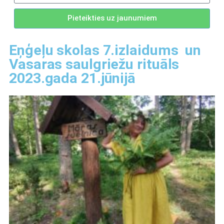
Pieteikties uz jaunumiem
Eņģeļu skolas 7.izlaidums un
Vasaras saulgriežu rituāls
2023.gada 21.jūnijā