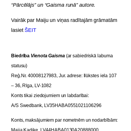
“Pārcēlājs” un “Gaisma runā” autore.
Vairāk par Maiju un viņas radītajām grāmatām
lasiet
ŠEIT
Biedrība
Vienota Gaisma
(ar sabiedriskā labuma
statusu)
Reģ.Nr. 40008127983, Jur. adrese: Ilūkstes iela 107
– 36, Rīga, LV-1082
Konts tikai ziedojumiem un labdarībai:
A/S Swedbank, LV35HABA0551021106296
Konts, maksājumiem par nometnēm un nodarbībām:
Maija Kadiķe, LV44HABA0130A20888000