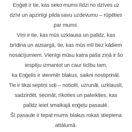
Eņģeļi ir tie, kas seko mums līdzi no dzīves uz
dzīvi un apzinīgi pilda savu uzdevumu – rūpēties
par mums.
Viņi ir tie, kas mūs uzklausa un palīdz, kas
brīdina un aizsargā, tie, kas mūs mīl bez kādiem
nosacījumiem. Vienīgi mūsu katra paša ziņā ir šo
iespēju izmantot un caur ticību tam,
ka Eņģelis ir vienmēr blakus, saikni nostiprināt.
Tie ir tikai septiņi soļi – noticēt, uzrunāt, uzklausīt,
sadzirdēt, secināt, rīkoties un pateikties, kas
palīdz ieiet smalkajā eņģeļu pasaulē.
Šī pasaule ir tepat mums blakus rokas stiepiena
attālumā.