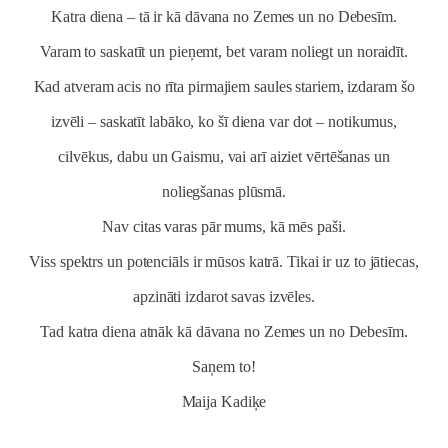
Katra diena – tā ir kā dāvana no Zemes un no Debesīm.
Varam to saskatīt un pieņemt, bet varam noliegt un noraidīt.
Kad atveram acis no rīta pirmajiem saules stariem, izdaram šo
izvēli – saskatīt labāko, ko šī diena var dot – notikumus,
cilvēkus, dabu un Gaismu, vai arī aiziet vērtēšanas un
noliegšanas plūsmā.
Nav citas varas pār mums, kā mēs paši.
Viss spektrs un potenciāls ir mūsos katrā. Tikai ir uz to jātiecas,
apzināti izdarot savas izvēles.
Tad katra diena atnāk kā dāvana no Zemes un no Debesīm.
Saņem to!
Maija Kadiķe