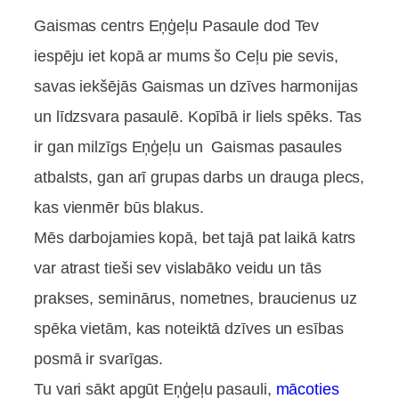
Gaismas centrs Eņģeļu Pasaule dod Tev
iespēju iet kopā ar mums šo Ceļu pie sevis,
savas iekšējās Gaismas un dzīves harmonijas
un līdzsvara pasaulē. Kopībā ir liels spēks. Tas
ir gan milzīgs Eņģeļu un Gaismas pasaules
atbalsts, gan arī grupas darbs un drauga plecs,
kas vienmēr būs blakus.
Mēs darbojamies kopā, bet tajā pat laikā katrs
var atrast tieši sev vislabāko veidu un tās
prakses, seminārus, nometnes, braucienus uz
spēka vietām, kas noteiktā dzīves un esības
posmā ir svarīgas.
Tu vari sākt apgūt Eņģeļu pasauli,
mācoties