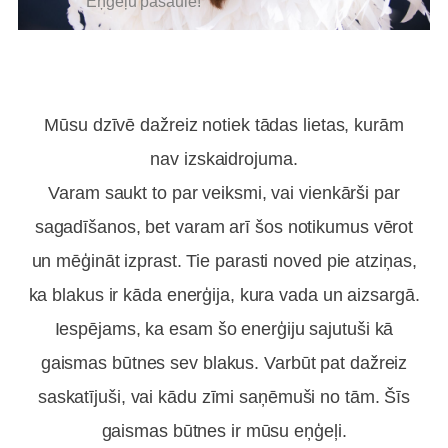
Eņģeļu pasaulē!
Mūsu dzīvē dažreiz notiek tādas lietas, kurām
nav izskaidrojuma.
Varam saukt to par veiksmi, vai vienkārši par
sagadīšanos, bet varam arī šos notikumus vērot
un mēģināt izprast. Tie parasti noved pie atziņas,
ka blakus ir kāda enerģija, kura vada un aizsargā.
Iespējams, ka esam šo enerģiju sajutuši kā
gaismas būtnes sev blakus. Varbūt pat dažreiz
saskatījuši, vai kādu zīmi saņēmuši no tām. Šīs
gaismas būtnes ir mūsu eņģeļi.