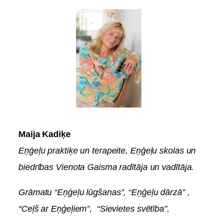
Maija Kadiķe
Eņģeļu praktiķe un terapeite, Eņģeļu skolas un
biedrības Vienota Gaisma radītāja un vadītāja.
Grāmatu “Eņģeļu lūgšanas”, “Eņģeļu dārzā” ,
“Ceļš ar Eņģeļiem”, “Sievietes svētība”,