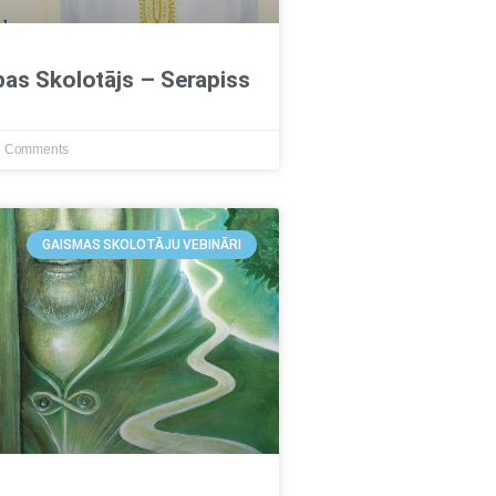
ības Skolotājs – Serapiss
 Comments
GAISMAS SKOLOTĀJU VEBINĀRI