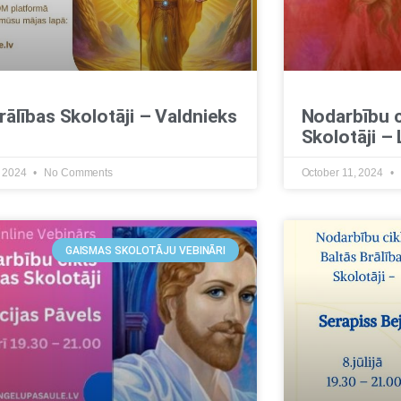
rālības Skolotāji – Valdnieks
Nodarbību c
Skolotāji –
, 2024
No Comments
October 11, 2024
GAISMAS SKOLOTĀJU VEBINĀRI