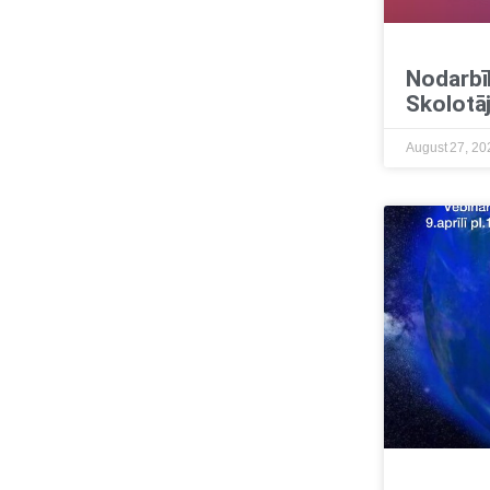
Nodarbīb
Skolotāj
August 27, 2