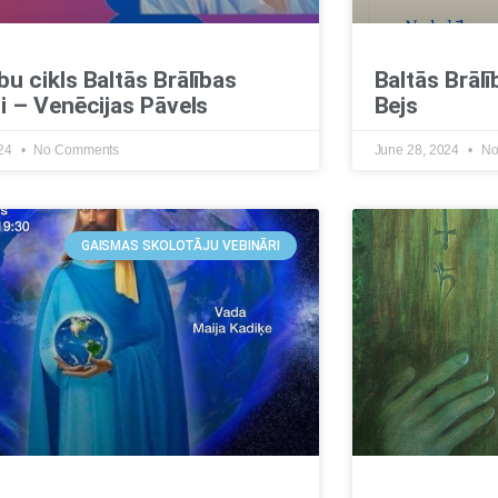
u cikls Baltās Brālības
Baltās Brāl
i – Venēcijas Pāvels
Bejs
024
No Comments
June 28, 2024
No
GAISMAS SKOLOTĀJU VEBINĀRI