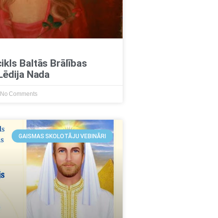
ikls Baltās Brālības
 Lēdija Nada
No Comments
GAISMAS SKOLOTĀJU VEBINĀRI