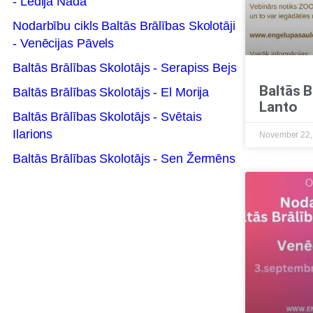
- Lēdija Nada
Nodarbību cikls Baltās Brālības Skolotāji
- Venēcijas Pāvels
Baltās Brālības Skolotājs - Serapiss Bejs
Baltās B
Baltās Brālības Skolotājs - El Morija
Lanto
Baltās Brālības Skolotājs - Svētais
Ilarions
November 22
Baltās Brālības Skolotājs - Sen Žermēns