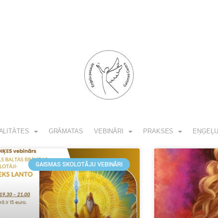
ALITĀTES
GRĀMATAS
VEBINĀRI
PRAKSES
EŅĢEĻU
GAISMAS SKOLOTĀJU VEBINĀRI