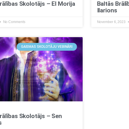
rālības Skolotājs – El Morija
Baltās Brāl
Ilarions
No Comments
November 6, 2023
GAISMAS SKOLOTĀJU VEBINĀRI
rālības Skolotājs – Sen
s