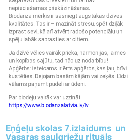
sagatavotības cilvēkiem un tai nav
nepieciešamas priekšzināšanas.
Biodanza mērķis ir sasniegt augstākas dzīves
kvalitātes. Tas ir – mazināt stresu, spēt dziļāk
izprast sevi, kā arī atvērt radošo potenciālu un
spēju labāk saprasties ar citiem.
Ja dzīvē vēlies vairāk prieka, harmonijas, laimes
un kopības sajūtu, tad nāc uz nodarbību!
Apģērbs: ieteicams ir ērts apģērbs, kas ļauj brīvi
kustēties. Dejojam basām kājām vai zeķēs. Līdzi
vēlams paņemt pudeli ar ūdeni.
Par biodeju vairāk var uzzināt
https://www.biodanzalatvia.lv/lv
Eņģeļu skolas 7.izlaidums un
Vasaras saulgriežu rituāls