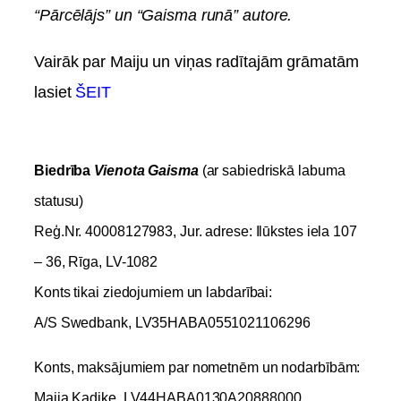
“Pārcēlājs” un “Gaisma runā” autore.
Vairāk par Maiju un viņas radītajām grāmatām
lasiet
ŠEIT
Biedrība
Vienota Gaisma
(ar sabiedriskā labuma
statusu)
Reģ.Nr. 40008127983, Jur. adrese: Ilūkstes iela 107
– 36, Rīga, LV-1082
Konts tikai ziedojumiem un labdarībai:
A/S Swedbank, LV35HABA0551021106296
Konts, maksājumiem par nometnēm un nodarbībām:
Maija Kadiķe, LV44HABA0130A20888000