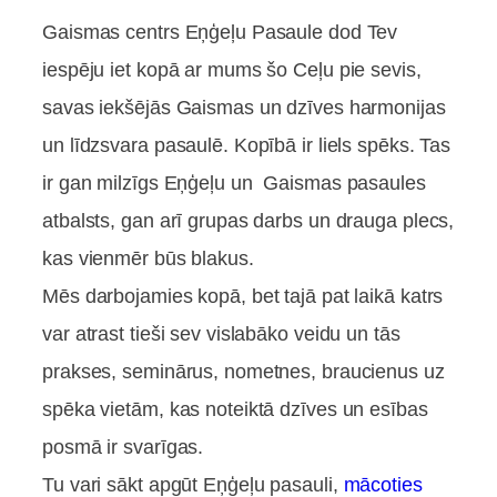
Gaismas centrs Eņģeļu Pasaule dod Tev
iespēju iet kopā ar mums šo Ceļu pie sevis,
savas iekšējās Gaismas un dzīves harmonijas
un līdzsvara pasaulē. Kopībā ir liels spēks. Tas
ir gan milzīgs Eņģeļu un Gaismas pasaules
atbalsts, gan arī grupas darbs un drauga plecs,
kas vienmēr būs blakus.
Mēs darbojamies kopā, bet tajā pat laikā katrs
var atrast tieši sev vislabāko veidu un tās
prakses, seminārus, nometnes, braucienus uz
spēka vietām, kas noteiktā dzīves un esības
posmā ir svarīgas.
Tu vari sākt apgūt Eņģeļu pasauli,
mācoties