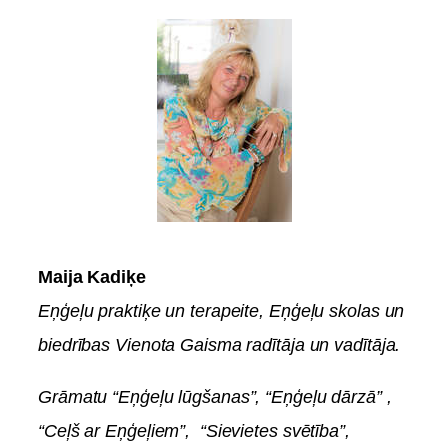
Maija Kadiķe
Eņģeļu praktiķe un terapeite, Eņģeļu skolas un
biedrības Vienota Gaisma radītāja un vadītāja.
Grāmatu “Eņģeļu lūgšanas”, “Eņģeļu dārzā” ,
“Ceļš ar Eņģeļiem”, “Sievietes svētība”,