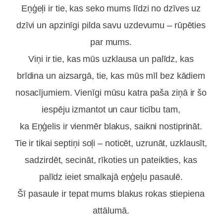
Eņģeļi ir tie, kas seko mums līdzi no dzīves uz
dzīvi un apzinīgi pilda savu uzdevumu – rūpēties
par mums.
Viņi ir tie, kas mūs uzklausa un palīdz, kas
brīdina un aizsargā, tie, kas mūs mīl bez kādiem
nosacījumiem. Vienīgi mūsu katra paša ziņā ir šo
iespēju izmantot un caur ticību tam,
ka Eņģelis ir vienmēr blakus, saikni nostiprināt.
Tie ir tikai septiņi soļi – noticēt, uzrunāt, uzklausīt,
sadzirdēt, secināt, rīkoties un pateikties, kas
palīdz ieiet smalkajā eņģeļu pasaulē.
Šī pasaule ir tepat mums blakus rokas stiepiena
attālumā.