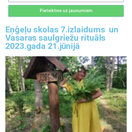
Pieteikties uz jaunumiem
Eņģeļu skolas 7.izlaidums un
Vasaras saulgriežu rituāls
2023.gada 21.jūnijā