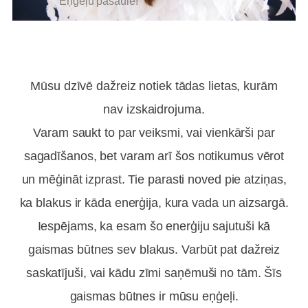
Eņģeļu pasaulē!
Mūsu dzīvē dažreiz notiek tādas lietas, kurām
nav izskaidrojuma.
Varam saukt to par veiksmi, vai vienkārši par
sagadīšanos, bet varam arī šos notikumus vērot
un mēģināt izprast. Tie parasti noved pie atziņas,
ka blakus ir kāda enerģija, kura vada un aizsargā.
Iespējams, ka esam šo enerģiju sajutuši kā
gaismas būtnes sev blakus. Varbūt pat dažreiz
saskatījuši, vai kādu zīmi saņēmuši no tām. Šīs
gaismas būtnes ir mūsu eņģeļi.