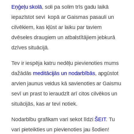
Eņģeļu skolā
, soli pa solim trīs gadu laikā
iepazīstot sevi kopā ar Gaismas pasauli un
cilvēkiem, kas kļūst ar laiku par taviem
dvēseles draugiem un atbalstītājiem jebkurā
dzīves situācijā.
Tev ir iespēja katru nedēļu pievienoties mums
dažādās
meditācijās un nodarbībās
, apgūstot
arvien jaunus veidus kā savienoties ar Gaismu
sevī un prast to ieraudzīt arī citos cilvēkos un
situācijās, kas ar tevi notiek.
Nodarbību grafikam vari sekot līdzi
ŠEIT
. Tu
vari pieteikties un pievienoties jau šodien!