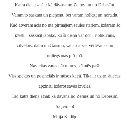
Katra diena – tā ir kā dāvana no Zemes un no Debesīm.
Varam to saskatīt un pieņemt, bet varam noliegt un noraidīt.
Kad atveram acis no rīta pirmajiem saules stariem, izdaram šo
izvēli – saskatīt labāko, ko šī diena var dot – notikumus,
cilvēkus, dabu un Gaismu, vai arī aiziet vērtēšanas un
noliegšanas plūsmā.
Nav citas varas pār mums, kā mēs paši.
Viss spektrs un potenciāls ir mūsos katrā. Tikai ir uz to jātiecas,
apzināti izdarot savas izvēles.
Tad katra diena atnāk kā dāvana no Zemes un no Debesīm.
Saņem to!
Maija Kadiķe