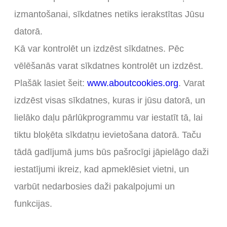
izmantošanai, sīkdatnes netiks ierakstītas Jūsu
datorā.
Kā var kontrolēt un izdzēst sīkdatnes. Pēc
vēlēšanās varat sīkdatnes kontrolēt un izdzēst.
Plašāk lasiet šeit:
www.aboutcookies.org
. Varat
izdzēst visas sīkdatnes, kuras ir jūsu datorā, un
lielāko daļu pārlūkprogrammu var iestatīt tā, lai
tiktu bloķēta sīkdatņu ievietošana datorā. Taču
tādā gadījumā jums būs pašrocīgi jāpielāgo daži
iestatījumi ikreiz, kad apmeklēsiet vietni, un
varbūt nedarbosies daži pakalpojumi un
funkcijas.