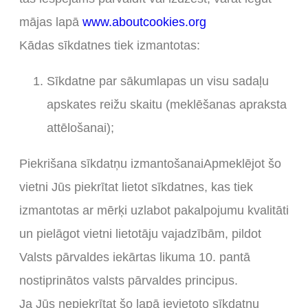
mājas lapā
www.aboutcookies.org
Kādas sīkdatnes tiek izmantotas:
Sīkdatne par sākumlapas un visu sadaļu
apskates reižu skaitu (meklēšanas apraksta
attēlošanai);
Piekrišana sīkdatņu izmantošanaiApmeklējot šo
vietni Jūs piekrītat lietot sīkdatnes, kas tiek
izmantotas ar mērķi uzlabot pakalpojumu kvalitāti
un pielāgot vietni lietotāju vajadzībām, pildot
Valsts pārvaldes iekārtas likuma 10. pantā
nostiprinātos valsts pārvaldes principus.
Ja Jūs nepiekrītat šo lapā ievietoto sīkdatņu