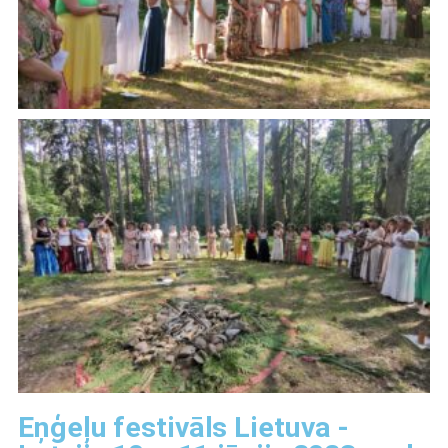
Eņģeļu festivāls Lietuva -