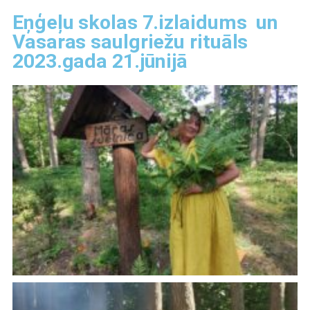
Eņģeļu skolas 7.izlaidums un
Vasaras saulgriežu rituāls
2023.gada 21.jūnijā