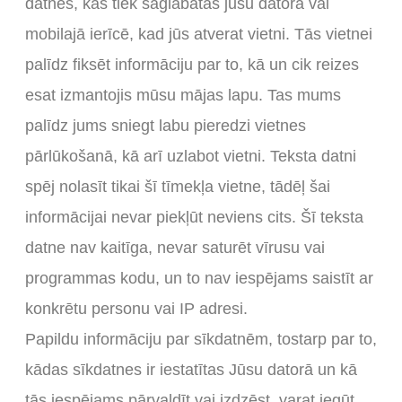
datnes, kas tiek saglabātas jūsu datorā vai
mobilajā ierīcē, kad jūs atverat vietni. Tās vietnei
palīdz fiksēt informāciju par to, kā un cik reizes
esat izmantojis mūsu mājas lapu. Tas mums
palīdz jums sniegt labu pieredzi vietnes
pārlūkošanā, kā arī uzlabot vietni. Teksta datni
spēj nolasīt tikai šī tīmekļa vietne, tādēļ šai
informācijai nevar piekļūt neviens cits. Šī teksta
datne nav kaitīga, nevar saturēt vīrusu vai
programmas kodu, un to nav iespējams saistīt ar
konkrētu personu vai IP adresi.
Papildu informāciju par sīkdatnēm, tostarp par to,
kādas sīkdatnes ir iestatītas Jūsu datorā un kā
tās iespējams pārvaldīt vai izdzēst, varat iegūt