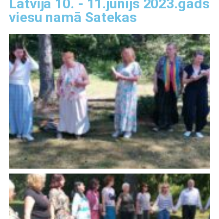
Latvija 10. - 11.jūnijs 2023.gads
viesu namā Satekas