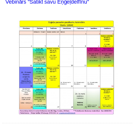
Vebinārs "Satikt savu Eņģeļdelfīnu"