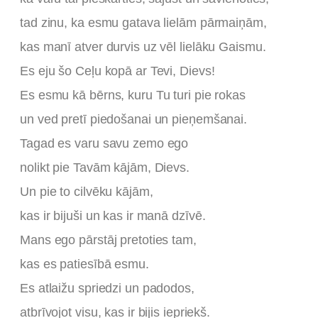
tad zinu, ka esmu gatava lielām pārmaiņām,
kas manī atver durvis uz vēl lielāku Gaismu.
Es eju šo Ceļu kopā ar Tevi, Dievs!
Es esmu kā bērns, kuru Tu turi pie rokas
un ved pretī piedošanai un pieņemšanai.
Tagad es varu savu zemo ego
nolikt pie Tavām kājām, Dievs.
Un pie to cilvēku kājām,
kas ir bijuši un kas ir manā dzīvē.
Mans ego pārstāj pretoties tam,
kas es patiesībā esmu.
Es atlaižu spriedzi un padodos,
atbrīvojot visu, kas ir bijis iepriekš.