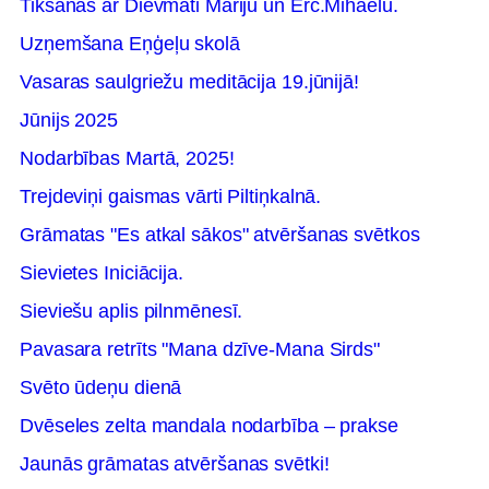
Tikšanās ar Dievmāti Mariju un Erc.Mihaēlu.
Uzņemšana Eņģeļu skolā
Vasaras saulgriežu meditācija 19.jūnijā!
Jūnijs 2025
Nodarbības Martā, 2025!
Trejdeviņi gaismas vārti Piltiņkalnā.
Grāmatas "Es atkal sākos" atvēršanas svētkos
Sievietes Iniciācija.
Sieviešu aplis pilnmēnesī.
Pavasara retrīts "Mana dzīve-Mana Sirds"
Svēto ūdeņu dienā
Dvēseles zelta mandala nodarbība – prakse
Jaunās grāmatas atvēršanas svētki!