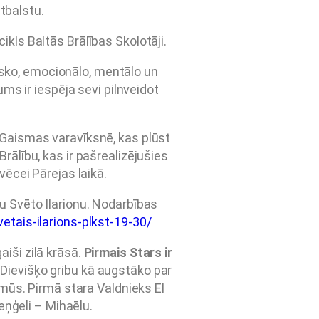
atbalstu.
ikls Baltās Brālības Skolotāji.
zisko, emocionālo, mentālo un
s ir iespēja sevi pilnveidot
 Gaismas varavīksnē, kas plūst
rālību, kas ir pašrealizējušies
lvēcei Pārejas laikā.
u Svēto Ilarionu. Nodarbības
etais-ilarions-plkst-19-30/
aiši zilā krāsā.
Pirmais Stars ir
Dievišķo gribu kā augstāko par
ūs. Pirmā stara Valdnieks El
eņģeli – Mihaēlu.