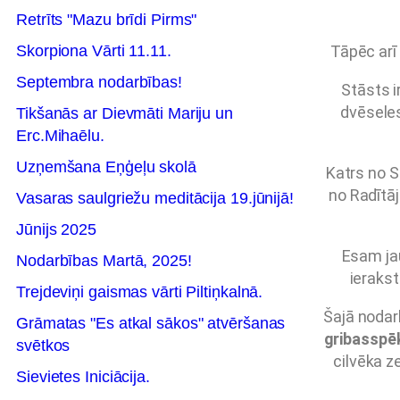
Retrīts "Mazu brīdi Pirms"
Skorpiona Vārti 11.11.
Tāpēc arī 
Septembra nodarbības!
Stāsts i
dvēseles
Tikšanās ar Dievmāti Mariju un
Erc.Mihaēlu.
Uzņemšana Eņģeļu skolā
Katrs no S
no Radītāj
Vasaras saulgriežu meditācija 19.jūnijā!
Jūnijs 2025
Esam jau
Nodarbības Martā, 2025!
ierakst
Trejdeviņi gaismas vārti Piltiņkalnā.
Šajā nodarb
Grāmatas "Es atkal sākos" atvēršanas
gribasspē
svētkos
cilvēka z
Sievietes Iniciācija.