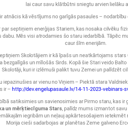
lai caur savu klātbūtni sniegtu arvien lielāku 
ir atnācis kā vēstījums no garīgās pasaules – nodarbību c
r par septiņiem enerģijas Stariem, kas nosaka cilvēku fi
 dabu. Mēs visi atrodamies šo staru iedarbībā. Tāpēc mum
caur šīm enerijām.
eptiņiem Skolotājiem ir kā īpašs un neatkārtojams stars
a bezgalīgās un mīlošās Sirds. Kopā šie Stari veido Balto B
Skolotāji, kuri ir izlēmuši palikt tuvu Zemei un palīdzēt ci
 iepazinušies ar vienu no Viņiem – Piektā stara Valdniek
s ir –
http://dev.engelupasaule.lv/14-11-2023-vebinars-sv
ībā satiksimies un savienosimies ar Pirmo staru, kas ir g
ka un mērķtiecīguma Stars
, palīdz mums izmantot savu 
emākajām iegribām un neļauj apkārtesošajiem ietekmēt m
Morija cieši sadarbojas ar planētas Zeme galveno Erc