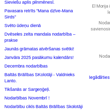
Sieviešu aplis pilnmēnesī.
El Morija
Pavasara retrīts "Mana dzīve-Mana
l
Sirds"
Nodar
Svēto ūdeņu dienā
savienosi
Dvēseles zelta mandala nodarbība –
prakse
Jaunās grāmatas atvēršanas svētki!
Nodar
Janvāra 2025 pasākumu kalendārs!
Decembra nodarbības
Baltās Brālības SKolotāji - Valdnieks
Iegādāties
Lanto.
Tikšanās ar Sargeņģeļi.
Nodarbības Novembrī !
Nodarbību cikls Baltās Brālības Skolotāji