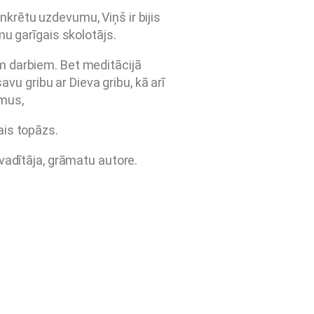
onkrētu uzdevumu, Viņš ir bijis
u garīgais skolotājs.
em darbiem. Bet meditācijā
u gribu ar Dieva gribu, kā arī
umus,
lais topāzs.
vadītāja, grāmatu autore.