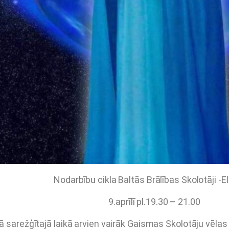
Nodarbību cikla Baltās Brālības Skolotāji -El
9.aprīlī pl.19.30 – 21.00
ā sarežģītajā laikā arvien vairāk Gaismas Skolotāju vēlas