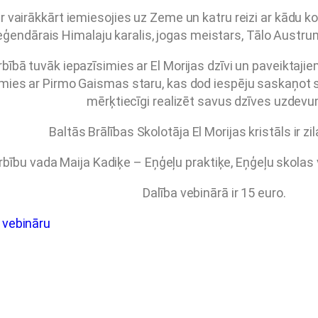
 ir vairākkārt iemiesojies uz Zeme un katru reizi ar kādu k
eģendārais Himalaju karalis, jogas meistars, Tālo Austrum
bībā tuvāk iepazīsimies ar El Morijas dzīvi un paveiktaji
mies ar Pirmo Gaismas staru, kas dod iespēju saskaņot sav
mērķtiecīgi realizēt savus dzīves uzdev
Baltās Brālības Skolotāja El Morijas kristāls ir zi
bību vada Maija Kadiķe – Eņģeļu praktiķe, Eņģeļu skolas 
Dalība vebinārā ir 15 euro.
 vebināru