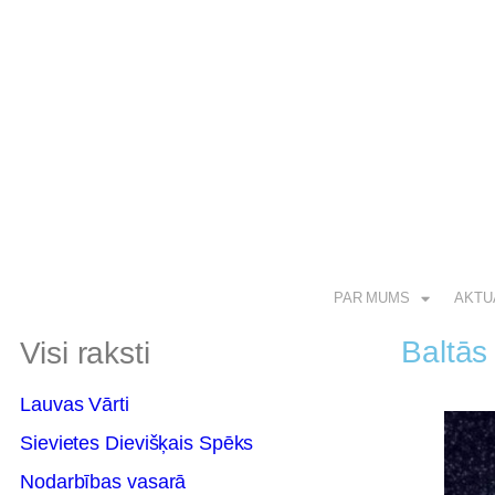
PAR MUMS
AKTU
Baltās
Visi raksti
Lauvas Vārti
Sievietes Dievišķais Spēks
Nodarbības vasarā