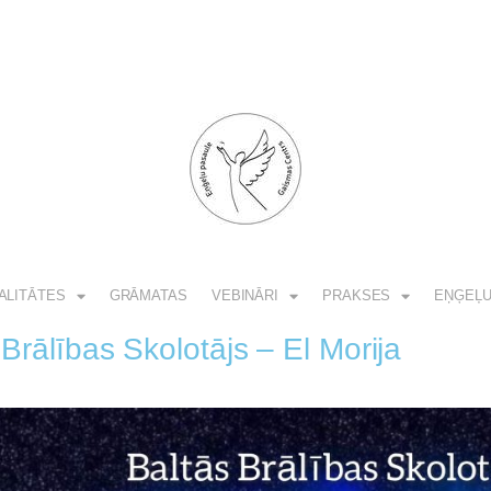
ALITĀTES
GRĀMATAS
VEBINĀRI
PRAKSES
EŅĢEĻU
 Brālības Skolotājs – El Morija