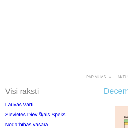
PAR MUMS
AKTU
Decem
Visi raksti
Lauvas Vārti
Sievietes Dievišķais Spēks
Nodarbības vasarā