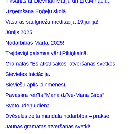
Tikšanās ar Dievmāti Mariju un Erc.Mihaēlu.
Uzņemšana Eņģeļu skolā
Vasaras saulgriežu meditācija 19.jūnijā!
Jūnijs 2025
Nodarbības Martā, 2025!
Trejdeviņi gaismas vārti Piltiņkalnā.
Grāmatas "Es atkal sākos" atvēršanas svētkos
Sievietes Iniciācija.
Sieviešu aplis pilnmēnesī.
Pavasara retrīts "Mana dzīve-Mana Sirds"
Svēto ūdeņu dienā
Dvēseles zelta mandala nodarbība – prakse
Jaunās grāmatas atvēršanas svētki!