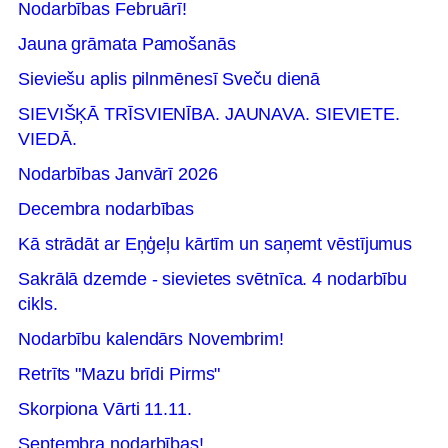
Nodarbības Februārī!
Jauna grāmata Pamošanās
Sieviešu aplis pilnmēnesī Sveču dienā
SIEVIŠĶĀ TRĪSVIENĪBA. JAUNAVA. SIEVIETE.
VIEDĀ.
Nodarbības Janvārī 2026
Decembra nodarbības
Kā strādāt ar Eņģeļu kārtīm un saņemt vēstījumus
Sakrālā dzemde - sievietes svētnīca. 4 nodarbību
cikls.
Nodarbību kalendārs Novembrim!
Retrīts "Mazu brīdi Pirms"
Skorpiona Vārti 11.11.
Septembra nodarbības!