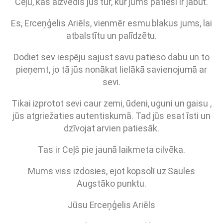
Ceļu, kas aizvedīs jūs tur, kur jums patiesi ir jābūt.
Es, Erceņģelis Ariēls, vienmēr esmu blakus jums, lai
atbalstītu un palīdzētu.
Dodiet sev iespēju sajust savu patieso dabu un to
pieņemt, jo tā jūs nonākat lielākā savienojumā ar
sevi.
Tikai izprotot sevi caur zemi, ūdeni, uguni un gaisu ,
jūs atgriežaties autentiskumā. Tad jūs esat īsti un
dzīvojat arvien patiesāk.
Tas ir Ceļš pie jaunā laikmeta cilvēka.
Mums viss izdosies, ejot kopsolī uz Saules
Augstāko punktu.
Jūsu Erceņģelis Ariēls