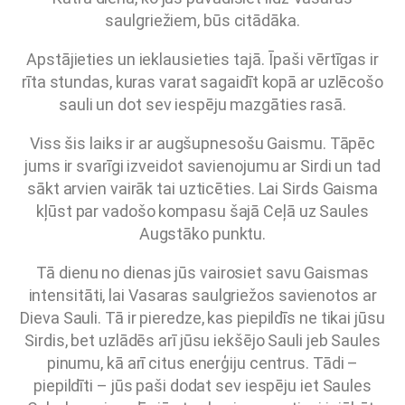
saulgriežiem, būs citādāka.
Apstājieties un ieklausieties tajā. Īpaši vērtīgas ir
rīta stundas, kuras varat sagaidīt kopā ar uzlēcošo
sauli un dot sev iespēju mazgāties rasā.
Viss šis laiks ir ar augšupnesošu Gaismu. Tāpēc
jums ir svarīgi izveidot savienojumu ar Sirdi un tad
sākt arvien vairāk tai uzticēties. Lai Sirds Gaisma
kļūst par vadošo kompasu šajā Ceļā uz Saules
Augstāko punktu.
Tā dienu no dienas jūs vairosiet savu Gaismas
intensitāti, lai Vasaras saulgriežos savienotos ar
Dieva Sauli. Tā ir pieredze, kas piepildīs ne tikai jūsu
Sirdis, bet uzlādēs arī jūsu iekšējo Sauli jeb Saules
pinumu, kā arī citus enerģiju centrus. Tādi –
piepildīti – jūs paši dodat sev iespēju iet Saules