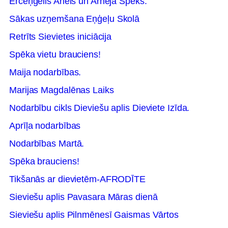
Erceņģelis Ariēls un Arheja Spēks.
Sākas uzņemšana Eņģeļu Skolā
Retrīts Sievietes iniciācija
Spēka vietu brauciens!
Maija nodarbības.
Marijas Magdalēnas Laiks
Nodarbību cikls Dieviešu aplis Dieviete Izīda.
Aprīļa nodarbības
Nodarbības Martā.
Spēka brauciens!
Tikšanās ar dievietēm-AFRODĪTE
Sieviešu aplis Pavasara Māras dienā
Sieviešu aplis Pilnmēnesī Gaismas Vārtos