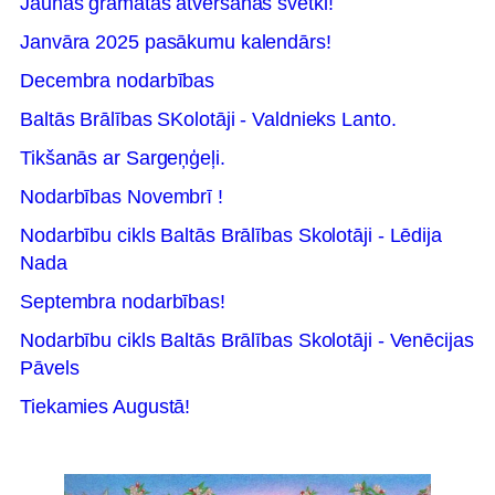
Jaunās grāmatas atvēršanas svētki!
Janvāra 2025 pasākumu kalendārs!
Decembra nodarbības
Baltās Brālības SKolotāji - Valdnieks Lanto.
Tikšanās ar Sargeņģeļi.
Nodarbības Novembrī !
Nodarbību cikls Baltās Brālības Skolotāji - Lēdija
Nada
Septembra nodarbības!
Nodarbību cikls Baltās Brālības Skolotāji - Venēcijas
Pāvels
Tiekamies Augustā!