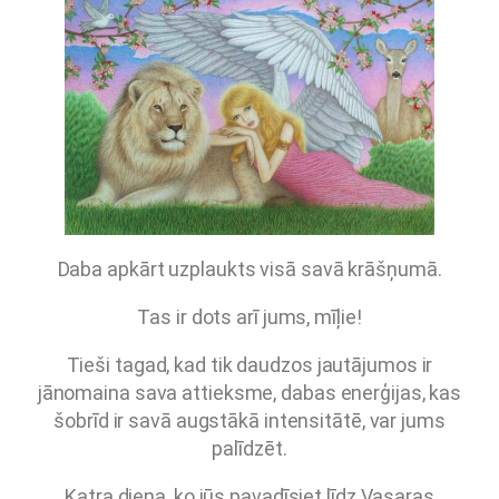
Daba apkārt uzplaukts visā savā krāšņumā.
Tas ir dots arī jums, mīļie!
Tieši tagad, kad tik daudzos jautājumos ir
jānomaina sava attieksme, dabas enerģijas, kas
šobrīd ir savā augstākā intensitātē, var jums
palīdzēt.
Katra diena, ko jūs pavadīsiet līdz Vasaras