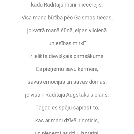
kādu Radītājs mani ir iecerējis.
Visa mana būtība pēc Gaismas tiecas,
jo katrā manā šūnā, elpas vilcienā
un esības mirklī
ir ielikts dievišķais pirmsākums.
Es pieņemu savu ķermeni,
savas emocijas un savas domas,
jo visā ir Radītāja Augstākais plāns.
Tagad es spēju saprast to,
kas ar mani dzīvē ir noticis,
un pieņemt ar dziļu izpratni,