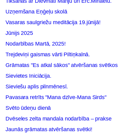
Tikšanās ar Dievmāti Mariju un Erc.Mihaēlu.
Uzņemšana Eņģeļu skolā
Vasaras saulgriežu meditācija 19.jūnijā!
Jūnijs 2025
Nodarbības Martā, 2025!
Trejdeviņi gaismas vārti Piltiņkalnā.
Grāmatas "Es atkal sākos" atvēršanas svētkos
Sievietes Iniciācija.
Sieviešu aplis pilnmēnesī.
Pavasara retrīts "Mana dzīve-Mana Sirds"
Svēto ūdeņu dienā
Dvēseles zelta mandala nodarbība – prakse
Jaunās grāmatas atvēršanas svētki!