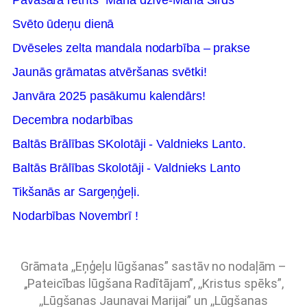
Pavasara retrīts "Mana dzīve-Mana Sirds"
Svēto ūdeņu dienā
Dvēseles zelta mandala nodarbība – prakse
Jaunās grāmatas atvēršanas svētki!
Janvāra 2025 pasākumu kalendārs!
Decembra nodarbības
Baltās Brālības SKolotāji - Valdnieks Lanto.
Baltās Brālības Skolotāji - Valdnieks Lanto
Tikšanās ar Sargeņģeļi.
Nodarbības Novembrī !
Grāmata ,,Eņģeļu lūgšanas” sastāv no nodaļām –
,,Pateicības lūgšana Radītājam”, ,,Kristus spēks”,
,,Lūgšanas Jaunavai Marijai” un ,,Lūgšanas