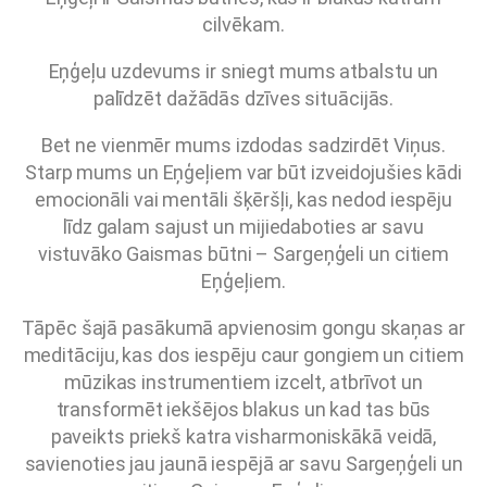
cilvēkam.
Eņģeļu uzdevums ir sniegt mums atbalstu un
palīdzēt dažādās dzīves situācijās.
Bet ne vienmēr mums izdodas sadzirdēt Viņus.
Starp mums un Eņģeļiem var būt izveidojušies kādi
emocionāli vai mentāli šķēršļi, kas nedod iespēju
līdz galam sajust un mijiedaboties ar savu
vistuvāko Gaismas būtni – Sargeņģeli un citiem
Eņģeļiem.
Tāpēc šajā pasākumā apvienosim gongu skaņas ar
meditāciju, kas dos iespēju caur gongiem un citiem
mūzikas instrumentiem izcelt, atbrīvot un
transformēt iekšējos blakus un kad tas būs
paveikts priekš katra visharmoniskākā veidā,
savienoties jau jaunā iespējā ar savu Sargeņģeli un