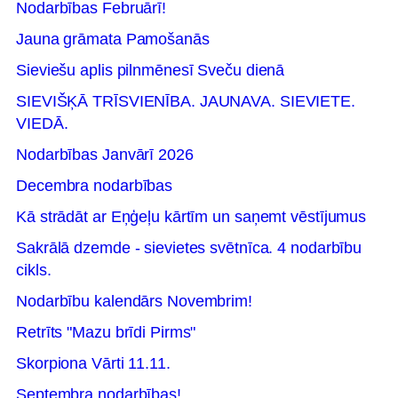
Nodarbības Februārī!
Jauna grāmata Pamošanās
Sieviešu aplis pilnmēnesī Sveču dienā
SIEVIŠĶĀ TRĪSVIENĪBA. JAUNAVA. SIEVIETE.
VIEDĀ.
Nodarbības Janvārī 2026
Decembra nodarbības
Kā strādāt ar Eņģeļu kārtīm un saņemt vēstījumus
Sakrālā dzemde - sievietes svētnīca. 4 nodarbību
cikls.
Nodarbību kalendārs Novembrim!
Retrīts "Mazu brīdi Pirms"
Skorpiona Vārti 11.11.
Septembra nodarbības!