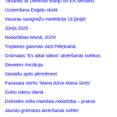
Tikšanās ar Dievmāti Mariju un Erc.Mihaēlu.
Uzņemšana Eņģeļu skolā
Vasaras saulgriežu meditācija 19.jūnijā!
Jūnijs 2025
Nodarbības Martā, 2025!
Trejdeviņi gaismas vārti Piltiņkalnā.
Grāmatas "Es atkal sākos" atvēršanas svētkos
Sievietes Iniciācija.
Sieviešu aplis pilnmēnesī.
Pavasara retrīts "Mana dzīve-Mana Sirds"
Svēto ūdeņu dienā
Dvēseles zelta mandala nodarbība – prakse
Jaunās grāmatas atvēršanas svētki!