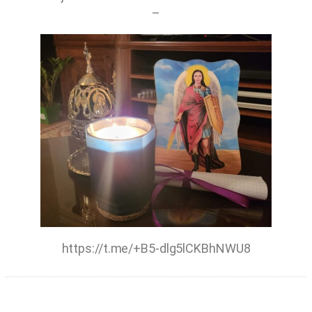
–
https://t.me/+B5-dlg5lCKBhNWU8