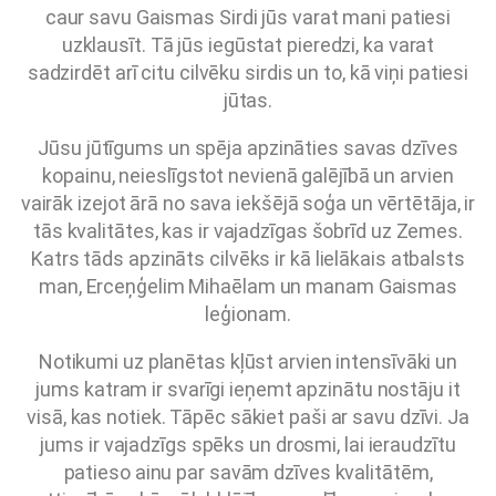
caur savu Gaismas Sirdi jūs varat mani patiesi
uzklausīt. Tā jūs iegūstat pieredzi, ka varat
sadzirdēt arī citu cilvēku sirdis un to, kā viņi patiesi
jūtas.
Jūsu jūtīgums un spēja apzināties savas dzīves
kopainu, neieslīgstot nevienā galējībā un arvien
vairāk izejot ārā no sava iekšējā soģa un vērtētāja, ir
tās kvalitātes, kas ir
vajadzīgas šobrīd uz Zemes.
Katrs tāds apzināts cilvēks ir kā lielākais atbalsts
man, Erceņģelim Mihaēlam un manam Gaismas
leģionam.
Notikumi uz planētas kļūst arvien intensīvāki un
jums katram ir svarīgi ieņemt apzinātu nostāju it
visā, kas notiek. Tāpēc sākiet paši ar savu dzīvi. Ja
jums ir vajadzīgs spēks un drosmi, lai ieraudzītu
patieso ainu par savām dzīves kvalitātēm,