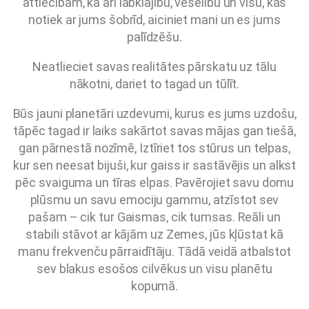
attiecībām, kā arī labklājību, veselību un visu, kas
notiek ar jums šobrīd, aiciniet mani un es jums
palīdzēšu.
Neatlieciet savas realitātes pārskatu uz tālu
nākotni, dariet to tagad un tūlīt.
Būs jauni planetāri uzdevumi, kurus es jums uzdošu,
tāpēc tagad ir laiks sakārtot savas mājas gan tiešā,
gan pārnestā nozīmē, Iztīriet tos stūrus un telpas,
kur sen neesat bijuši, kur gaiss ir sastāvējis un alkst
pēc svaiguma un tīras elpas. Pavērojiet savu domu
plūsmu un savu emociju gammu, atzīstot sev
pašam – cik tur Gaismas, cik tumsas. Reāli un
stabili stāvot ar kājām uz Zemes, jūs kļūstat kā
manu frekvenču pārraidītāju. Tādā veidā atbalstot
sev blakus esošos cilvēkus un visu planētu
kopumā.