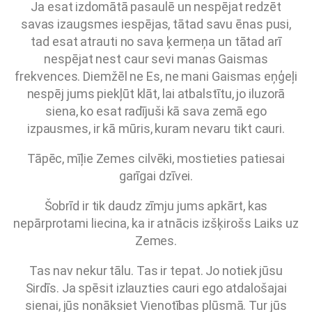
Ja esat izdomātā pasaulē un nespējat redzēt
savas izaugsmes iespējas, tātad savu ēnas pusi,
tad esat atrauti no sava ķermeņa un tātad arī
nespējat nest caur sevi manas Gaismas
frekvences. Diemžēl ne Es, ne mani Gaismas eņģeļi
nespēj jums piekļūt klāt, lai atbalstītu, jo iluzorā
siena, ko esat radījuši kā sava zemā ego
izpausmes, ir kā mūris, kuram nevaru tikt cauri.
Tāpēc, mīļie Zemes cilvēki, mostieties patiesai
garīgai dzīvei.
Šobrīd ir tik daudz zīmju jums apkārt, kas
nepārprotami liecina, ka ir atnācis izšķirošs Laiks uz
Zemes.
Tas nav nekur tālu. Tas ir tepat. Jo notiek jūsu
Sirdīs. Ja spēsit izlauzties cauri ego atdalošajai
sienai, jūs nonāksiet Vienotības plūsmā. Tur jūs