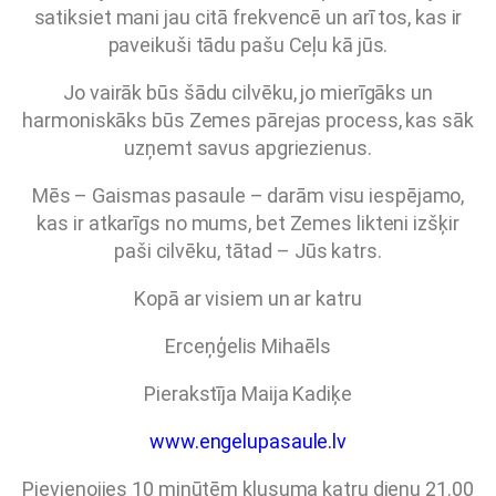
satiksiet mani jau citā frekvencē un arī tos, kas ir
paveikuši tādu pašu Ceļu kā jūs.
Jo vairāk būs šādu cilvēku, jo mierīgāks un
harmoniskāks būs Zemes pārejas process, kas sāk
uzņemt savus apgriezienus.
Mēs – Gaismas pasaule – darām visu iespējamo,
kas ir atkarīgs no mums, bet Zemes likteni izšķir
paši cilvēku, tātad – Jūs katrs.
Kopā ar visiem un ar katru
Erceņģelis Mihaēls
Pierakstīja Maija Kadiķe
www.engelupasaule.lv
Pievienojies 10 minūtēm klusuma katru dienu 21.00