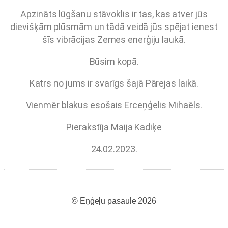
Apzināts lūgšanu stāvoklis ir tas, kas atver jūs
dievišķām plūsmām un tādā veidā jūs spējat ienest
šīs vibrācijas Zemes enerģiju laukā.
Būsim kopā.
Katrs no jums ir svarīgs šajā Pārejas laikā.
Vienmēr blakus esošais Erceņģelis Mihaēls.
Pierakstīja Maija Kadiķe
24.02.2023.
© Eņģeļu pasaule 2026