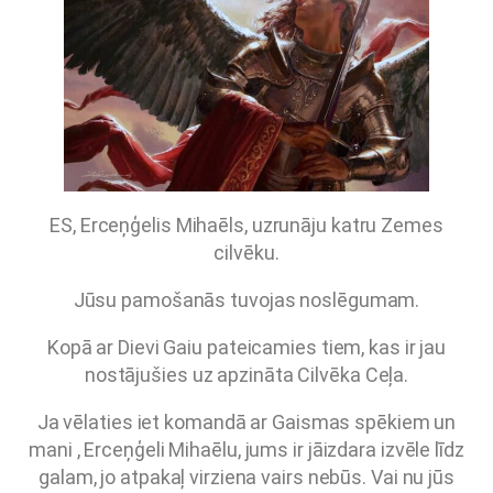
ES, Erceņģelis Mihaēls, uzrunāju katru Zemes
cilvēku.
Jūsu pamošanās tuvojas noslēgumam.
Kopā ar Dievi Gaiu pateicamies tiem, kas ir jau
nostājušies uz apzināta Cilvēka Ceļa.
Ja
vēlaties iet komandā ar Gaismas spēkiem un
mani , Erceņģeli Mihaēlu, jums ir jāizdara izvēle līdz
galam, jo atpakaļ virziena vairs nebūs. Vai nu jūs