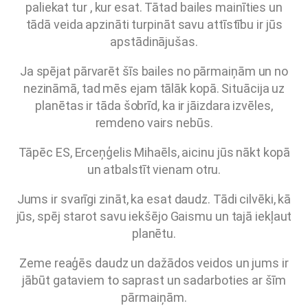
paliekat tur , kur esat. Tātad bailes mainīties un
tādā veida apzināti turpināt savu attīstību ir jūs
apstādinājušas.
Ja spējat pārvarēt šīs bailes no pārmaiņām un no
nezināmā, tad mēs ejam tālāk kopā. Situācija uz
planētas ir tāda šobrīd, ka ir jāizdara izvēles,
remdeno vairs nebūs.
Tāpēc ES, Erceņģelis Mihaēls, aicinu jūs nākt kopā
un atbalstīt vienam otru.
Jums ir svarīgi zināt, ka esat daudz. Tādi cilvēki, kā
jūs, spēj starot savu iekšējo Gaismu un tajā iekļaut
planētu.
Zeme reaģēs daudz un dažādos veidos un jums ir
jābūt gataviem to saprast un sadarboties ar šīm
pārmaiņām.