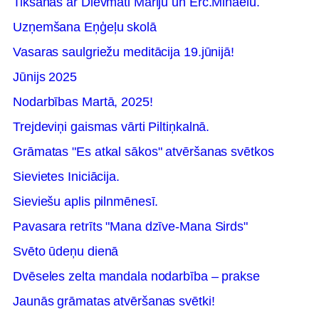
Tikšanās ar Dievmāti Mariju un Erc.Mihaēlu.
Uzņemšana Eņģeļu skolā
Vasaras saulgriežu meditācija 19.jūnijā!
Jūnijs 2025
Nodarbības Martā, 2025!
Trejdeviņi gaismas vārti Piltiņkalnā.
Grāmatas "Es atkal sākos" atvēršanas svētkos
Sievietes Iniciācija.
Sieviešu aplis pilnmēnesī.
Pavasara retrīts "Mana dzīve-Mana Sirds"
Svēto ūdeņu dienā
Dvēseles zelta mandala nodarbība – prakse
Jaunās grāmatas atvēršanas svētki!