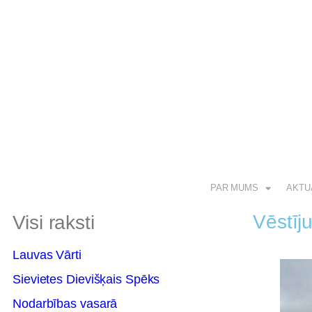
PAR MUMS
AKTU
Vēstīj
Visi raksti
Lauvas Vārti
Sievietes Dievišķais Spēks
Nodarbības vasarā