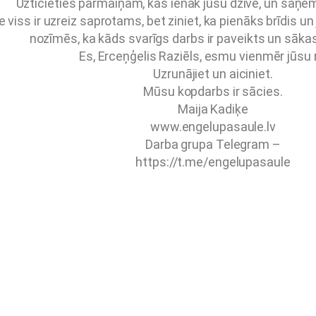
Uzticieties pārmaiņām, kas ienāk jūsu dzīvē, un saņemi
 viss ir uzreiz saprotams, bet ziniet, ka pienāks brīdis un
nozīmēs, ka kāds svarīgs darbs ir paveikts un sāk
Es, Erceņģelis Raziēls, esmu vienmēr jūsu r
Uzrunājiet un aiciniet.
Mūsu kopdarbs ir sācies.
Maija Kadiķe
www.engelupasaule.lv
Darba grupa Telegram –
https://t.me/engelupasaule