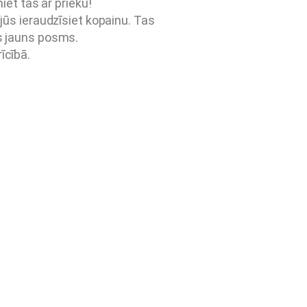
et tās ar prieku!
 jūs ieraudzīsiet kopainu. Tas
as jauns posms.
īcībā.