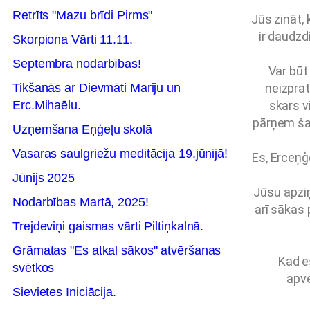
Retrīts "Mazu brīdi Pirms"
Jūs zināt,
ir daudzd
Skorpiona Vārti 11.11.
Septembra nodarbības!
Var būt
Tikšanās ar Dievmāti Mariju un
neizprat
Erc.Mihaēlu.
skars v
pārņem šau
Uzņemšana Eņģeļu skolā
Vasaras saulgriežu meditācija 19.jūnijā!
Es, Erceņģ
Jūnijs 2025
Jūsu apziņ
Nodarbības Martā, 2025!
arī sākas 
Trejdeviņi gaismas vārti Piltiņkalnā.
Grāmatas "Es atkal sākos" atvēršanas
Kad e
svētkos
apve
Sievietes Iniciācija.