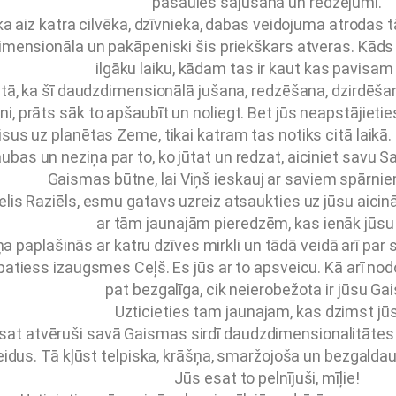
pasaules sajušana un redzējumi.
 ka aiz katra cilvēka, dzīvnieka, dabas veidojuma atrodas
imensionāla un pakāpeniski šis priekškars atveras. Kāds 
ilgāku laiku, kādam tas ir kaut kas pavisam
 tā, ka šī daudzdimensionālā jušana, redzēšana, dzirdēša
ni, prāts sāk to apšaubīt un noliegt. Bet jūs neapstājietie
isus uz planētas Zeme, tikai katram tas notiks citā laikā.
bas un neziņa par to, ko jūtat un redzat, aiciniet savu Sa
Gaismas būtne, lai Viņš ieskauj ar saviem spārnie
elis Raziēls, esmu gatavs uzreiz atsaukties uz jūsu aicinā
ar tām jaunajām pieredzēm, kas ienāk jūsu 
a paplašinās ar katru dzīves mirkli un tādā veidā arī par 
patiess izaugsmes Ceļš. Es jūs ar to apsveicu. Kā arī nod
pat bezgalīga, cik neierobežota ir jūsu Ga
Uzticieties tam jaunajam, kas dzimst jū
sat atvēruši savā Gaismas sirdī daudzdimensionalitātes V
idus. Tā kļūst telpiska, krāšņa, smaržojoša un bezgald
Jūs esat to pelnījuši, mīļie!