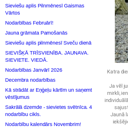
Sieviešu aplis Pilnmēnesī Gaismas
Vārtos
Nodarbības Februārī!
Jauna grāmata Pamošanās
Sieviešu aplis pilnmēnesī Sveču dienā
SIEVIŠĶĀ TRĪSVIENĪBA. JAUNAVA.
SIEVIETE. VIEDĀ.
Nodarbības Janvārī 2026
Katra die
Decembra nodarbības
Ja vēl j
Kā strādāt ar Eņģeļu kārtīm un saņemt
mirkli, i
vēstījumus
individuālā
Sakrālā dzemde - sievietes svētnīca. 4
sajus
nodarbību cikls.
Jaunā la
iekšēj
Nodarbību kalendārs Novembrim!