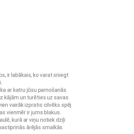
 ir labākais, ko varat sniegt
.
t, ka ar katru jūsu pamošanās
 uz kājām un turēties uz savas
ien vairāk izpratis cilvēks spēj
as vienmēr ir jums blakus.
ulē, kurā ar viņu notiek dziļi
ā pastiprinās ārējās smalkās