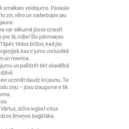
 tā smalkais veidojums. Pasaule
to zin, vēro un sadarbojas jau
 jauns.
na var sākumā jūsos izraisīt
s pie tā, mīļie! Šīs pārmaiņas
 Tāpēc tādos brīžos, kad jūs
rgeņģeli, kas ir jums vistuvākā
m un mierina.
jumu un palīdzēt tikt skaidrībā
dzīvē.
sevi uzzināt daudz ko jaunu. Te
odu ziņu – jūsu izaugsme ir tik
isma.
sos.
ārtus, dzīve iegūst citus
audzos līmeņos bagātāka.