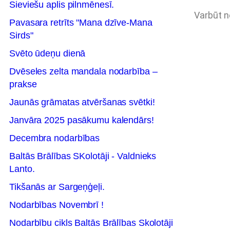
Sieviešu aplis pilnmēnesī.
Varbūt ne
Pavasara retrīts "Mana dzīve-Mana
Sirds"
Svēto ūdeņu dienā
Dvēseles zelta mandala nodarbība –
prakse
Jaunās grāmatas atvēršanas svētki!
Janvāra 2025 pasākumu kalendārs!
Decembra nodarbības
Baltās Brālības SKolotāji - Valdnieks
Lanto.
Tikšanās ar Sargeņģeļi.
Nodarbības Novembrī !
Nodarbību cikls Baltās Brālības Skolotāji