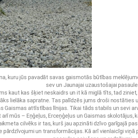
na, kuru jūs pavadāt savas gaismotās būtības meklējumos,
sev un Jaunajai uzaustošajai pasaulei
ums kaut kas šķiet neskaidrs un it kā miglā tīts, tad zinie
enāks lielāka sapratne. Tas palīdzēs jums droši nostāties
s Gaismas attīstības līnijas. Tikai tāds stabils un sevi arv
t arī mūs – Eņģeļus, Erceņģeļus un Gaismas skolotājus, k
ikmeta cilvēks ir tas, kurš jau apzināti dzīvo garīgajā pasa
ie pārdzīvojumi un transformācijas. Kā arī vienlaicīgi viņ