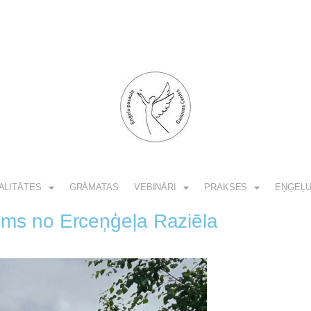
ALITĀTES
GRĀMATAS
VEBINĀRI
PRAKSES
EŅĢEĻU
ums no Erceņģeļa Raziēla