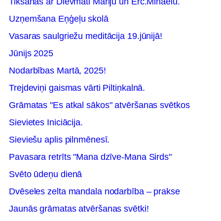
Tikšanās ar Dievmāti Mariju un Erc.Mihaēlu.
Uzņemšana Eņģeļu skolā
Vasaras saulgriežu meditācija 19.jūnijā!
Jūnijs 2025
Nodarbības Martā, 2025!
Trejdeviņi gaismas vārti Piltiņkalnā.
Grāmatas "Es atkal sākos" atvēršanas svētkos
Sievietes Iniciācija.
Sieviešu aplis pilnmēnesī.
Pavasara retrīts "Mana dzīve-Mana Sirds"
Svēto ūdeņu dienā
Dvēseles zelta mandala nodarbība – prakse
Jaunās grāmatas atvēršanas svētki!