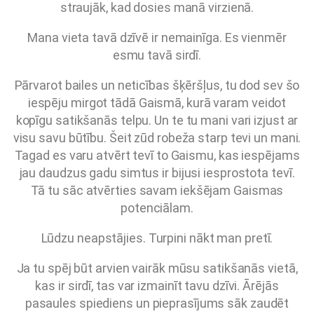
straujāk, kad dosies manā virzienā.
Mana vieta tavā dzīvē ir nemainīga. Es vienmēr
esmu tavā sirdī.
Pārvarot bailes un neticības šķēršļus, tu dod sev šo
iespēju mirgot tādā Gaismā, kurā varam veidot
kopīgu satikšanās telpu. Un te tu mani vari izjust ar
visu savu būtību. Šeit zūd robeža starp tevi un mani.
Tagad es varu atvērt tevī to Gaismu, kas iespējams
jau daudzus gadu simtus ir bijusi iesprostota tevī.
Tā tu sāc atvērties savam iekšējam Gaismas
potenciālam.
Lūdzu neapstājies. Turpini nākt man pretī.
Ja tu spēj būt arvien vairāk mūsu satikšanās vietā,
kas ir sirdī, tas var izmainīt tavu dzīvi. Ārējās
pasaules spiediens un pieprasījums sāk zaudēt