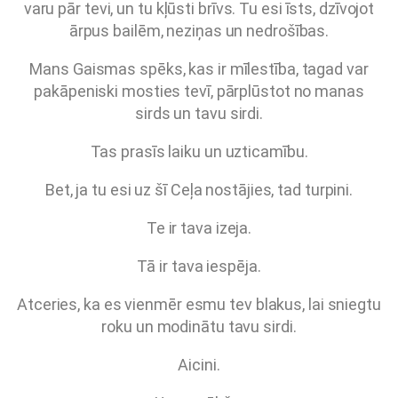
varu pār tevi, un tu kļūsti brīvs. Tu esi īsts, dzīvojot
ārpus bailēm, neziņas un nedrošības.
Mans Gaismas spēks, kas ir mīlestība, tagad var
pakāpeniski mosties tevī, pārplūstot no manas
sirds un tavu sirdi.
Tas prasīs laiku un uzticamību.
Bet, ja tu esi uz šī Ceļa nostājies, tad turpini.
Te ir tava izeja.
Tā ir tava iespēja.
Atceries, ka es vienmēr esmu tev blakus, lai sniegtu
roku un modinātu tavu sirdi.
Aicini.