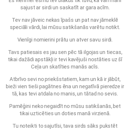
Es vienmēr esmu tev blakus tik tuvu, ka vari mani
sajust ar sirdi un saskatīt ar gara acīm.
Tev
nav jāveic nekas īpašs un pat nav jāmeklē
speciāli vārdi, lai mūsu satikšanās varētu notikt.
Vienīgi nomierini prātu un atver savu sirdi.
Tavs patiesais es jau sen pēc tā ilgojas un tiecas,
tikai dažādi apstākļi ir tevi kavējuši nostāties uz šī
Ceļa un skatīties manās acīs.
Atbrīvo sevi no priekšstatiem, kam un kā ir jābūt,
bieži vien tieši pagātnes ēna un negatīvā pieredze ir
tā, kas tevi atdala no manis, un tātad no sevis.
Pamēģini neko negaidīt no mūsu satikšanās, bet
tikai uzticēties un doties manā virzienā.
Tu noteikti to sajutīsi, tava sirds sāks pukstēt