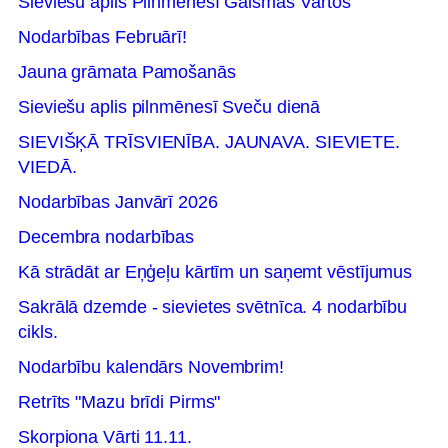
Sieviešu aplis Pilnmēnesī Gaismas Vārtos
Nodarbības Februārī!
Jauna grāmata Pamošanās
Sieviešu aplis pilnmēnesī Sveču dienā
SIEVIŠĶĀ TRĪSVIENĪBA. JAUNAVA. SIEVIETE.
VIEDĀ.
Nodarbības Janvārī 2026
Decembra nodarbības
Kā strādāt ar Eņģeļu kārtīm un saņemt vēstījumus
Sakrālā dzemde - sievietes svētnīca. 4 nodarbību
cikls.
Nodarbību kalendārs Novembrim!
Retrīts "Mazu brīdi Pirms"
Skorpiona Vārti 11.11.