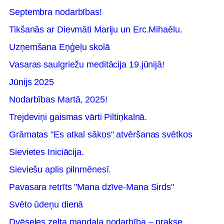
Septembra nodarbības!
Tikšanās ar Dievmāti Mariju un Erc.Mihaēlu.
Uzņemšana Eņģeļu skolā
Vasaras saulgriežu meditācija 19.jūnijā!
Jūnijs 2025
Nodarbības Martā, 2025!
Trejdeviņi gaismas vārti Piltiņkalnā.
Grāmatas "Es atkal sākos" atvēršanas svētkos
Sievietes Iniciācija.
Sieviešu aplis pilnmēnesī.
Pavasara retrīts "Mana dzīve-Mana Sirds"
Svēto ūdeņu dienā
Dvēseles zelta mandala nodarbība – prakse