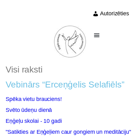
Autorizēties
Visi raksti
Vebinārs “Erceņģelis Selafiēls”
Spēka vietu brauciens!
Svēto ūdeņu dienā
Eņģeļu skolai - 10 gadi
"Satikties ar Eņģeļiem caur gongiem un meditāciju"