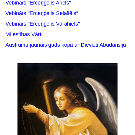
Vebinārs "Erceņģelis Ariēls"
Vebinārs "Erceņģelis Selafiēls"
Vebinārs "Erceņģelis Varahiēls"
Mīlestības Vārti.
Austrumu jaunais gads kopā ar Dievieti Abudansiju