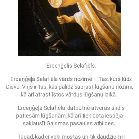
Erceņģelis Selafiēls.
Erceņģeļa Selafiēla vārds nozīmē – Tas, kurš lūdz
Dievu. Viņš ir tas, kas palīdz saprast lūgšanu nozīmi,
kā arī atrast īstos vārdus lūgšanu laikā.
Erceņģeļa Selafiēla klātbūtnē atverās sirdis
patiesām lūgšanām, kā arī tiek dota iespēja
saklausīt Gaismas pasaules atbildes.
Tagad, kad cilvēki mostas un tik daudziem ir