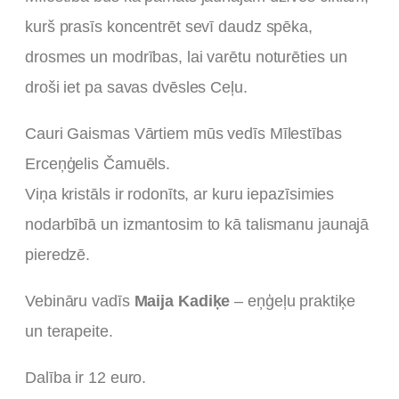
kurš prasīs koncentrēt sevī daudz spēka,
drosmes un modrības, lai varētu noturēties un
droši iet pa savas dvēsles Ceļu.
Cauri Gaismas Vārtiem mūs vedīs Mīlestības
Erceņģelis Čamuēls.
Viņa kristāls ir rodonīts, ar kuru iepazīsimies
nodarbībā un izmantosim to kā talismanu jaunajā
pieredzē.
Vebināru vadīs
Maija Kadiķe
– eņģeļu praktiķe
un terapeite.
Dalība ir 12 euro.