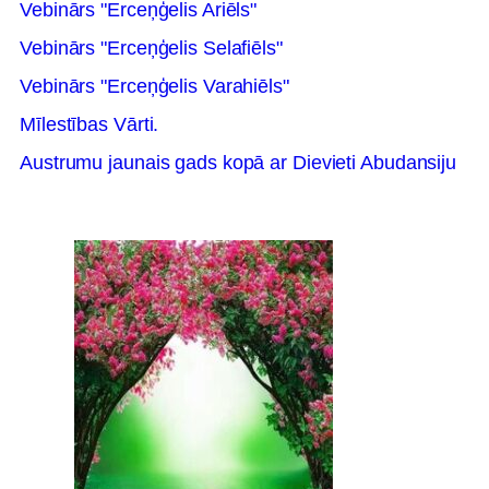
Vebinārs "Erceņģelis Ariēls"
Vebinārs "Erceņģelis Selafiēls"
Vebinārs "Erceņģelis Varahiēls"
Mīlestības Vārti.
Austrumu jaunais gads kopā ar Dievieti Abudansiju