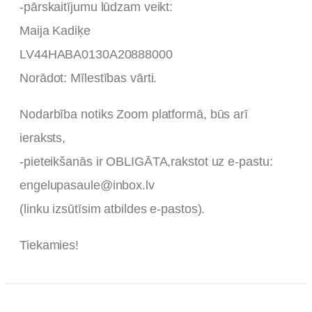
-pārskaitījumu lūdzam veikt:
Maija Kadiķe
LV44HABA0130A20888000
Norādot: Mīlestības vārti.
Nodarbība notiks Zoom platformā, būs arī
ieraksts,
-pieteikšanās ir OBLIGĀTA,rakstot uz e-pastu:
engelupasaule@inbox.lv
(linku izsūtīsim atbildes e-pastos).
Tiekamies!