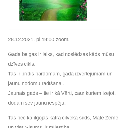
28.12.2021. pl.19:00 zoom.
Gada beigas ir laiks, kad noslēdzas kāds mūsu
dzīves cikls.
Tas ir brīdis pārdomām, gada izvērtējumam un
jaunu nodomu radīšanai.
Jaunais gads – tie ir kā Vārti, caur kuriem izejot,
dodam sev jaunu iespēju.
Tas pēc kā ilgojas katra cilvēka sirds, Māte Zeme
un viss Visums, ir mīlestība.