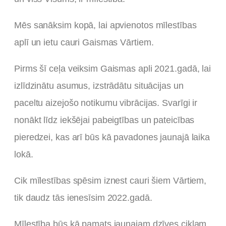
Mēs sanāksim kopā, lai apvienotos mīlestības
aplī un ietu cauri Gaismas Vārtiem.
Pirms šī ceļa veiksim Gaismas apli 2021.gadā, lai
izlīdzinātu asumus, izstrādātu situācijas un
paceltu aizejošo notikumu vibrācijas. Svarīgi ir
nonākt līdz iekšējai pabeigtības un pateicības
pieredzei, kas arī būs kā pavadones jaunajā laika
lokā.
Cik mīlestības spēsim iznest cauri šiem Vārtiem,
tik daudz tās ienesīsim 2022.gadā.
Mīlestība būs kā pamats jaunajam dzīves ciklam,