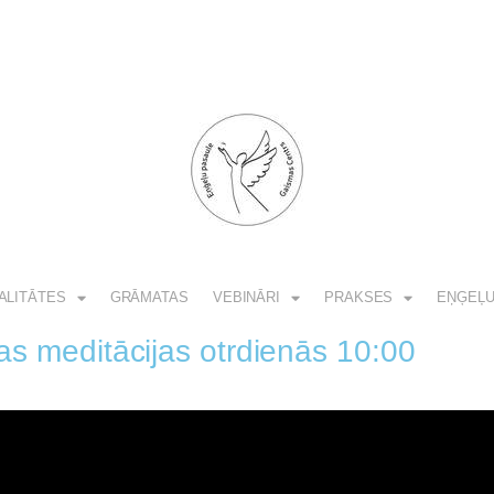
ALITĀTES
GRĀMATAS
VEBINĀRI
PRAKSES
EŅĢEĻU
s meditācijas otrdienās 10:00