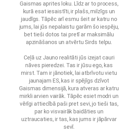
Gaismas aprites loku. Līdz ar to process,
kurā esat iesaistīti, ir plašs, milzīgs un
jaudīgs. Tāpēc arī esmu šeit ar katru no
jums, lai jūs nepalaistu garām šo iespēju,
bet tieši dotos tai pretī ar maksimālu
apzināšanos un atvērtu Sirds telpu.
Ceļā uz Jauno realitāti jūs izejat cauri
nāves pieredzei. Tas ir jūsu ego, kas
mirst. Tam ir jānotiek, lai atbrīvotu vietu
jaunajam ES, kas ir spējīgs dzīvot
Gaismas dimensijā, kura atveras ar katru
mirkli arvien vairāk. Tāpēc esiet modri un
vērīgi attiecībā paši pret sevi, jo tieši tas,
par ko visvairāk baidāties un
uztraucaties, ir tas, kas jums ir jāpārvar
sevī.