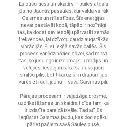
Es būšu tiešs un skaidrs – bailes atdala
jūs no Jaunās pasaules, kur valda vairāk
Gaismas un mīlestības. Šīs enerģijas
nevar pastāvēt kopā, tāpēc ir nozīmīgi
tas, ka dodat sev iespēju pārvarēt zemās
frekvences, lai dzīvotu daudz augstākās
vibrācijās. Ejiet iekšā savās bailēs. Šis
process var līdzināties nāvei, kad mirst
tas, ko jūsu ego ir izdomājis, uzradījis un
vēlējies. Iespējams, ka sabruks jūsu
smilšu pilis, bet tikai uz šīm drupām jūs
varēsiet radīt jaunu – savu Gaismas pili.
Pārejas procesam ir vajadzīga drosme,
uzdrīkstēšanas un skaidra ticība tam, ka
ir izdarīta pareizā izvēle. Tad arī jūs
iegūstat Gaismas jaudu, kas dod spēku
pāriet pašiem savā Saules pusē.